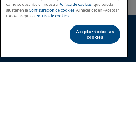
como se describe en nuestra
Política de cookies
, que puede
ajustar en la
Configuración de cookies
. Al hacer clic en «Aceptar
todo», acepta la
Política de cookies
.
Aceptar todas las
Linx Printing Technologies
cookies
Contacta con nosotros
Recursos
CONÓCENOS
Legal
Teléfono - Panel de control principal:
+44 (0) 1480 302 100