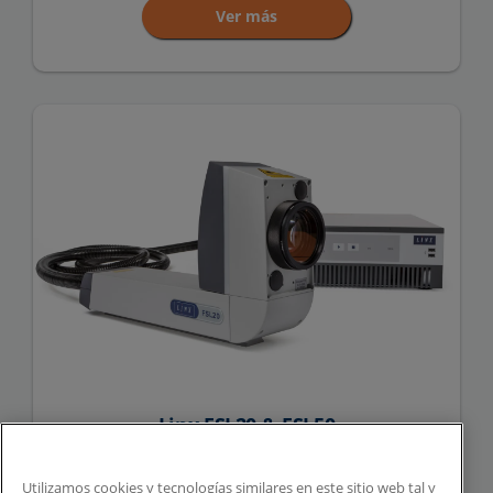
Ver más
Linx FSL20 & FSL50
Ver más
Utilizamos cookies y tecnologías similares en este sitio web tal y