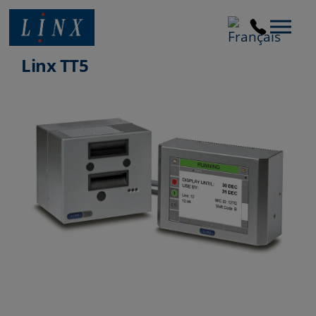
Linx Printing Technologies
Linx TT5