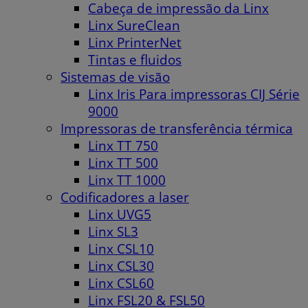
Cabeça de impressão da Linx
Linx SureClean
Linx PrinterNet
Tintas e fluidos
Sistemas de visão
Linx Iris Para impressoras CIJ Série
9000
Impressoras de transferência térmica
Linx TT 750
Linx TT 500
Linx TT 1000
Codificadores a laser
Linx UVG5
Linx SL3
Linx CSL10
Linx CSL30
Linx CSL60
Linx FSL20 & FSL50