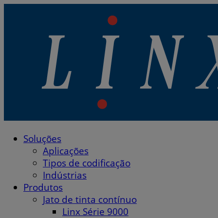
Linx Printing Technologies
Soluções
Linx Printing Technologies
Aplicações
Tipos de codificação
Indústrias
Produtos
Jato de tinta contínuo
Linx Série 9000