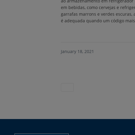
ao armazenamento em refrigerador e
em bebidas, como cervejas e refrige
garrafas marrons e verdes escuras, 
é adequada quando um código mais d
January 18, 2021