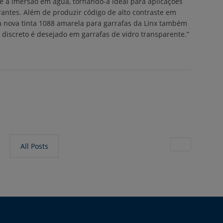
 à imersão em água, tornando-a ideal para aplicações
rantes. Além de produzir código de alto contraste em
a nova tinta 1088 amarela para garrafas da Linx também
iscreto é desejado em garrafas de vidro transparente.”
All Posts