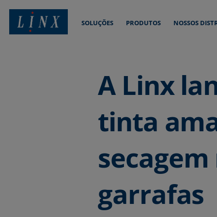
SOLUÇÕES
PRODUTOS
NOSSOS DIST
Linx Printing Technologies
A Linx la
tinta ama
secagem 
garrafas