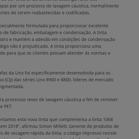
impas por um processo de lavagem cáustica, normalmente
 antes de serem reabastecidas e codificadas.
specialmente formulada para proporcionar excelente
sso de fabricação, embalagem e condensação. A tinta
o vidro e mantém a adesão em condições de condensação
digo não é prejudicada. A tinta proporciona uma
dade para que os clientes possam atender às normas e
afas da Linx foi especificamente desenvolvida para os
uo (CIJ) das séries Linx 8900 e 8800, líderes de mercado
 pigmentada.
a processos leves de lavagem cáustica a fim de remover
 e PET.
entamos esta nova tinta que complementa a tinta 1068
a em 2018”, afirmou Simon Millett, Gerente de produtos de
es de secagem rápida da tinta, o código impresso resiste