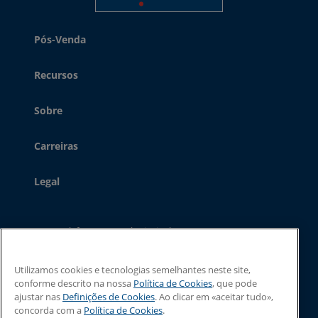
Pós-Venda
Recursos
Sobre
Carreiras
Legal
Telefone - Central principal:
+44 (0) 1480 302 100
Telefone - Sales:
+44 (0) 1480 302 661
O email:
sales@linxglobal.com
Utilizamos cookies e tecnologias semelhantes neste site,
conforme descrito na nossa
Política de Cookies
, que pode
ajustar nas
Definições de Cookies
. Ao clicar em «aceitar tudo»,
concorda com a
Política de Cookies
.