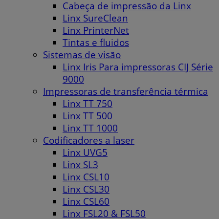
Cabeça de impressão da Linx
Linx SureClean
Linx PrinterNet
Tintas e fluidos
Sistemas de visão
Linx Iris Para impressoras CIJ Série
9000
Impressoras de transferência térmica
Linx TT 750
Linx TT 500
Linx TT 1000
Codificadores a laser
Linx UVG5
Linx SL3
Linx CSL10
Linx CSL30
Linx CSL60
Linx FSL20 & FSL50