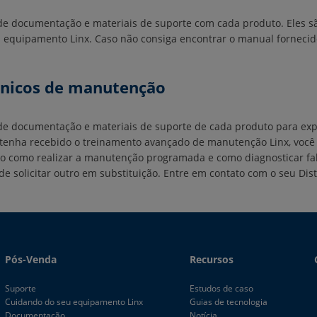
e documentação e materiais de suporte com cada produto. Eles sã
 equipamento Linx. Caso não consiga encontrar o manual fornecido
nicos de manutenção
e documentação e materiais de suporte de cada produto para exp
o tenha recebido o treinamento avançado de manutenção Linx, vo
como realizar a manutenção programada e como diagnosticar falh
e solicitar outro em substituição. Entre em contato com o seu Dis
Pós-Venda
Recursos
Suporte
Estudos de caso
Cuidando do seu equipamento Linx
Guias de tecnologia
Documentação
Notícia