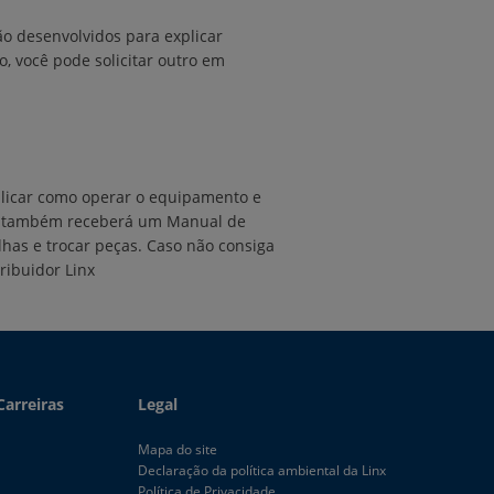
o desenvolvidos para explicar
, você pode solicitar outro em
licar como operar o equipamento e
cê também receberá um Manual de
as e trocar peças. Caso não consiga
tribuidor Linx
Carreiras
Legal
Mapa do site
Declaração da política ambiental da Linx
Política de Privacidade