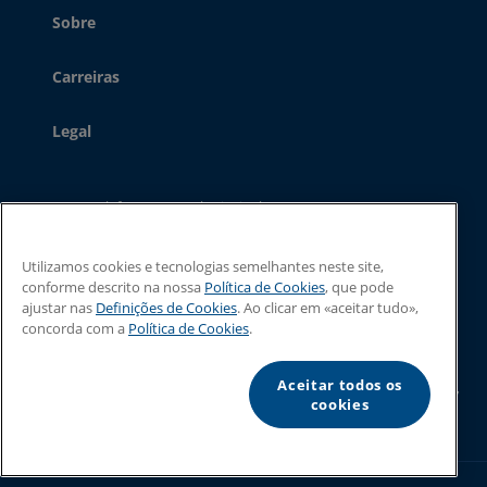
Sobre
Carreiras
Legal
Telefone - Central principal:
+44 (0) 1480 302 100
Telefone - Sales:
+44 (0) 1480 302 661
O email:
sales@linxglobal.com
Utilizamos cookies e tecnologias semelhantes neste site,
conforme descrito na nossa
Política de Cookies
, que pode
ajustar nas
Definições de Cookies
. Ao clicar em «aceitar tudo»,
concorda com a
Política de Cookies
.
© 2026 Linx Printing Technologies. All rights reserved
Aceitar todos os
Linx Printing Technologies Limited, 8 Stocks Bridge Way, St Ives, Cambs,
cookies
PE27 5JL, UK
Registered in England and Wales, No. 2066629