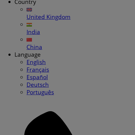
Country
United Kingdom
India
China
Language
English
Français
Español
Deutsch
Português