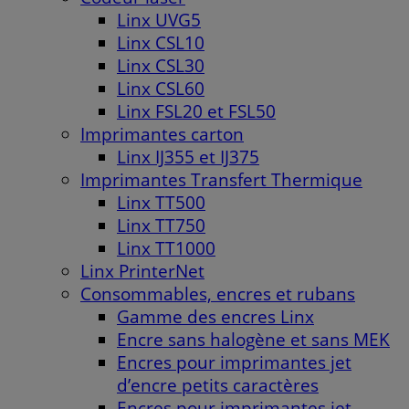
Linx UVG5
Linx CSL10
Linx CSL30
Linx CSL60
Linx FSL20 et FSL50
Imprimantes carton
Linx IJ355 et IJ375
Imprimantes Transfert Thermique
Linx TT500
Linx TT750
Linx TT1000
Linx PrinterNet
Consommables, encres et rubans
Gamme des encres Linx
Encre sans halogène et sans MEK
Encres pour imprimantes jet
d’encre petits caractères
Encres pour imprimantes jet