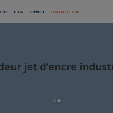
 LINX
BLOG
SUPPORT
CONTACTEZ-NOUS
primante jet d’encre c