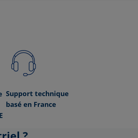
Support technique
e
basé en France
à
E
riel ?