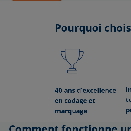
Pourquoi chois
I
40 ans d’excellence
t
en codage et
p
marquage
Comment fonctionne un c