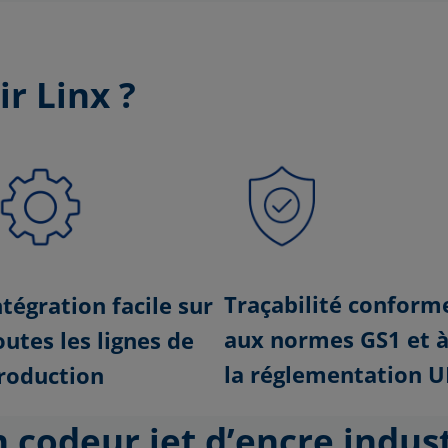
ir
Linx ?
Traçabilité conform
ntégration facile sur
aux normes GS1 et 
outes les lignes de
la réglementation U
roduction
odeur jet d’encre indust