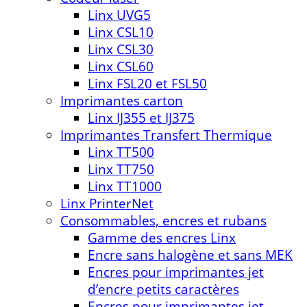
Linx UVG5
Linx CSL10
Linx CSL30
Linx CSL60
Linx FSL20 et FSL50
Imprimantes carton
Linx IJ355 et IJ375
Imprimantes Transfert Thermique
Linx TT500
Linx TT750
Linx TT1000
Linx PrinterNet
Consommables, encres et rubans
Gamme des encres Linx
Encre sans halogène et sans MEK
Encres pour imprimantes jet
d’encre petits caractères
Encres pour imprimantes jet