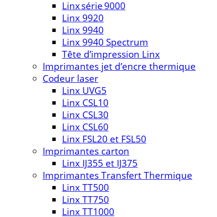
Linx série 9000
Linx 9920
Linx 9940
Linx 9940 Spectrum
Tête d’impression Linx
Imprimantes jet d’encre thermique
Codeur laser
Linx UVG5
Linx CSL10
Linx CSL30
Linx CSL60
Linx FSL20 et FSL50
Imprimantes carton
Linx IJ355 et IJ375
Imprimantes Transfert Thermique
Linx TT500
Linx TT750
Linx TT1000