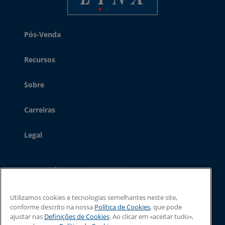
Pós-Venda
Recursos
Sobre
Carreiras
Legal
Telefone - Central principal:
+44 (0) 1480 302 100
Telefone - Sales:
+44 (0) 1480 302 661
O email:
sales@linxglobal.com
Utilizamos cookies e tecnologias semelhantes neste site,
conforme descrito na nossa
Política de Cookies
, que pode
ajustar nas
Definições de Cookies
. Ao clicar em «aceitar tudo»,