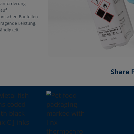
sanforderung
 auf
onischen Bauteilen
sragende Leistung,
ändigkeit.
Share 