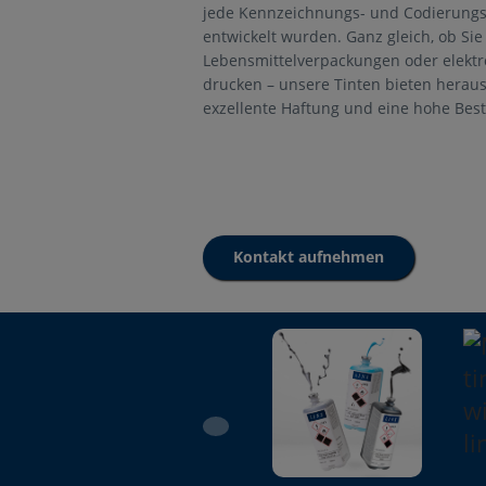
jede Kennzeichnungs- und Codierung
entwickelt wurden. Ganz gleich, ob Sie
Lebensmittelverpackungen oder elektr
drucken – unsere Tinten bieten herau
exzellente Haftung und eine hohe Best
Kontakt aufnehmen