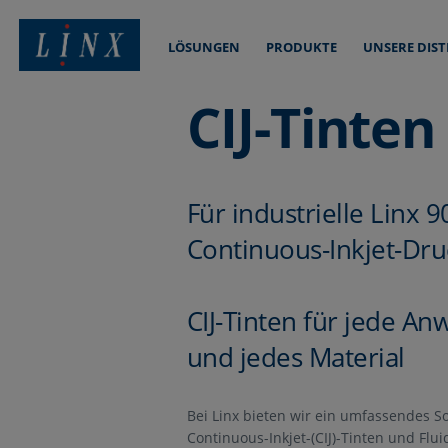
LÖSUNGEN
PRODUKTE
UNSERE DIS
Linx Printing Technologies
CIJ-Tinten
Für industrielle Linx 
Continuous-Inkjet-Dru
CIJ-Tinten für jede A
und jedes Material
Bei Linx bieten wir ein umfassendes S
Continuous-Inkjet-(CIJ)-Tinten und Flui