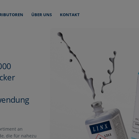
TRIBUTOREN
ÜBER UNS
KONTAKT
9000
cker
nwendung
ortiment an
de, die für nahezu