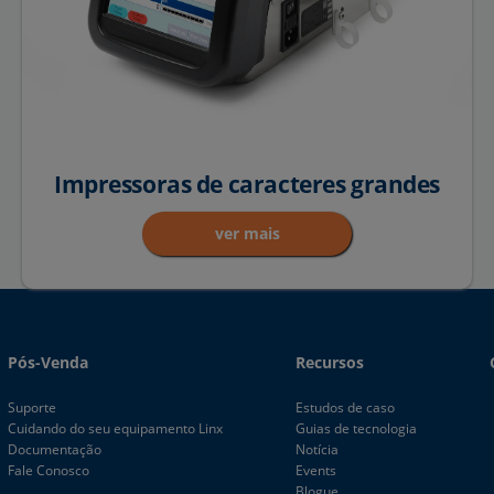
Impressoras de caracteres grandes
ver mais
Pós-Venda
Recursos
Suporte
Estudos de caso
Cuidando do seu equipamento Linx
Guias de tecnologia
Documentação
Notícia
Fale Conosco
Events
Blogue