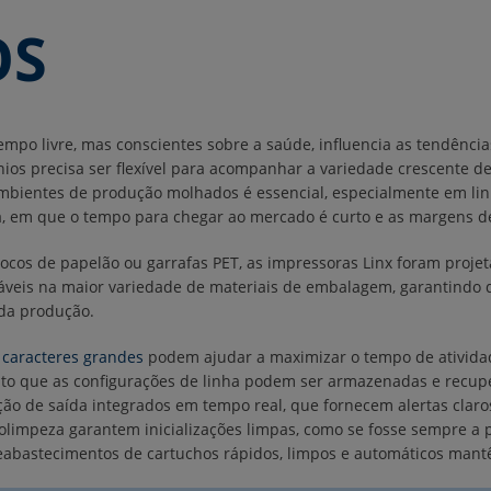
OS
o livre, mas conscientes sobre a saúde, influencia as tendências 
ínios precisa ser flexível para acompanhar a variedade crescente 
 ambientes de produção molhados é essencial, especialmente em l
a, em que o tempo para chegar ao mercado é curto e as margens de
 blocos de papelão ou garrafas PET, as impressoras Linx foram proje
uráveis na maior variedade de materiais de embalagem, garantindo
 da produção.
 caracteres grandes
podem ajudar a maximizar o tempo de ativida
to que as configurações de linha podem ser armazenadas e recupe
ão de saída integrados em tempo real, que fornecem alertas clar
limpeza garantem inicializações limpas, como se fosse sempre a p
reabastecimentos de cartuchos rápidos, limpos e automáticos man