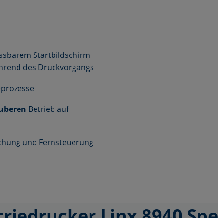
ssbarem Startbildschirm
während des Druckvorgangs
ceprozesse
auberen
Betrieb auf
achung und Fernsteuerung
triedrucker Linx 8940 Sp