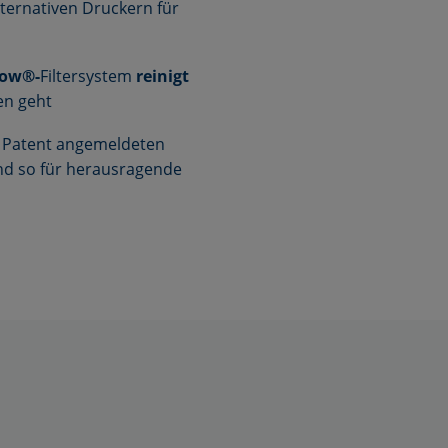
alternativen Druckern für
low®-
Filtersystem
reinigt
en geht
m Patent angemeldeten
und so für herausragende