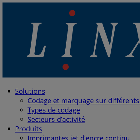
Linx Printing Technologies
Solutions
Linx Printing Technologies
Codage et marquage sur différents
Types de codage
Secteurs d’activité
Produits
Imprimantes jet d’encre continu