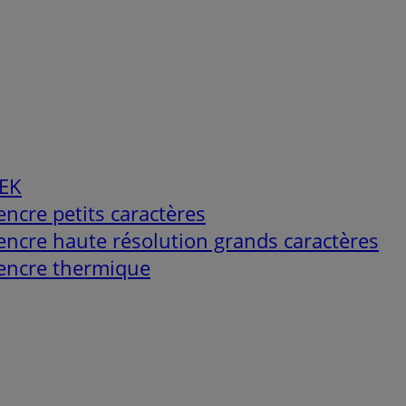
MEK
ncre petits caractères
encre haute résolution grands caractères
’encre thermique